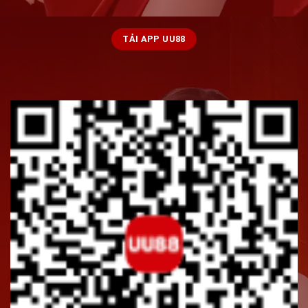
TẢI APP UU88