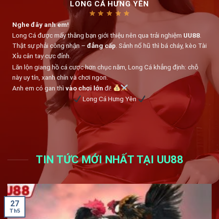
LONG CÁ HƯNG YÊN
Nghe đây anh em!
Long Cá được mấy thằng bạn giới thiệu nên qua trải nghiệm
UU88
.
Thật sự phải công nhận –
đẳng cấp
. Sảnh nổ hũ thì bá cháy, kèo Tài
Xỉu cân tay cực đỉnh.
Lăn lộn giang hồ cá cược hơn chục năm, Long Cá khẳng định: chỗ
này uy tín, xanh chín và chơi ngon.
Anh em có gan thì
vào chơi lớn
đi!
Long Cá Hưng Yên
TIN TỨC MỚI NHẤT TẠI UU88
27
Th5