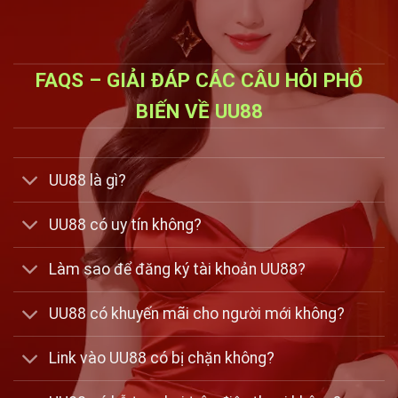
FAQS – GIẢI ĐÁP CÁC CÂU HỎI PHỔ
BIẾN VỀ UU88
UU88 là gì?
UU88 có uy tín không?
Làm sao để đăng ký tài khoản UU88?
UU88 có khuyến mãi cho người mới không?
Link vào UU88 có bị chặn không?