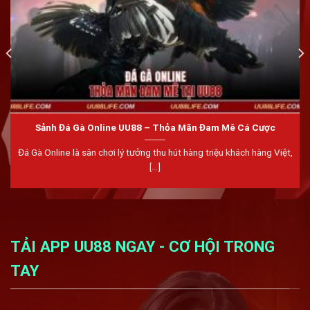
Sảnh Đá Gà Online UU88 – Thỏa Mãn Đam Mê Cá Cược
Đá Gà Online là sân chơi lý tưởng thu hút hàng triệu khách hàng Việt,
[...]
TẢI APP UU88 NGAY - CƠ HỘI TRONG
TAY